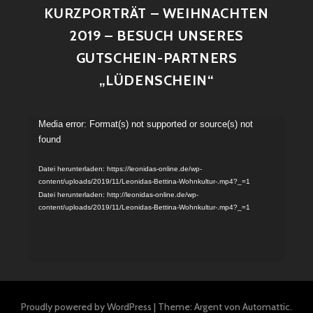
KURZPORTRÄT – WEIHNACHTEN
2019 – BESUCH UNSERES
GUTSCHEIN-PARTNERS
„LÜDENSCHEIN“
Video-
Media error: Format(s) not supported or source(s) not
found
Player
Datei herunterladen: https://leonidas-online.de/wp-
content/uploads/2019/11/Leonidas-Bettina-Wohnkultur-.mp4?_=1
Datei herunterladen: http://leonidas-online.de/wp-
content/uploads/2019/11/Leonidas-Bettina-Wohnkultur-.mp4?_=1
Proudly powered by WordPress
|
Theme: Argent von
Automattic
.